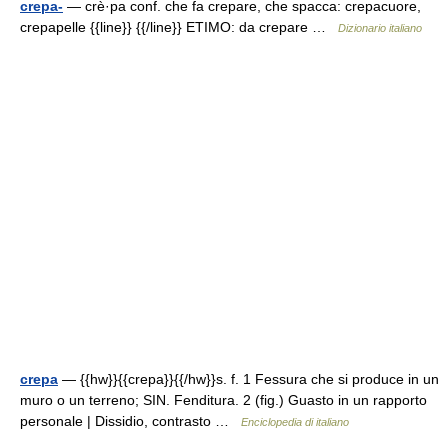
crepa-
— crè·pa conf. che fa crepare, che spacca: crepacuore,
crepapelle {{line}} {{/line}} ETIMO: da crepare …
Dizionario italiano
crepa
— {{hw}}{{crepa}}{{/hw}}s. f. 1 Fessura che si produce in un
muro o un terreno; SIN. Fenditura. 2 (fig.) Guasto in un rapporto
personale | Dissidio, contrasto …
Enciclopedia di italiano