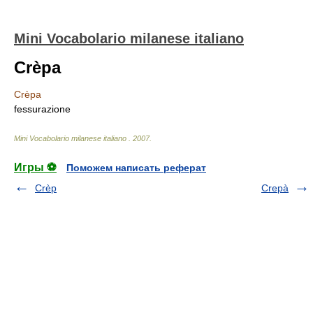
Mini Vocabolario milanese italiano
Crèpa
Crèpa
fessurazione
Mini Vocabolario milanese italiano
.
2007
.
Игры ⚽
Поможем написать реферат
Crèp
Crepà