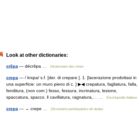
Look at other dictionaries:
crêpa
— décrêpa …
Dictionnaire des rimes
crepa
— / krɛpa/ s.f. [der. di crepare ]. 1. [lacerazione prodottasi in
una superficie: un muro pieno di c. ] ▶◀ crepatura, fagliatura, falla,
fenditura, (non com.) fesso, fessura, incrinatura, lesione,
spaccatura, spacco. ‖ cavillatura, ragnatura,… …
Enciclopedia Italiana
crepa
— → crepe …
Diccionario panhispánico de dudas