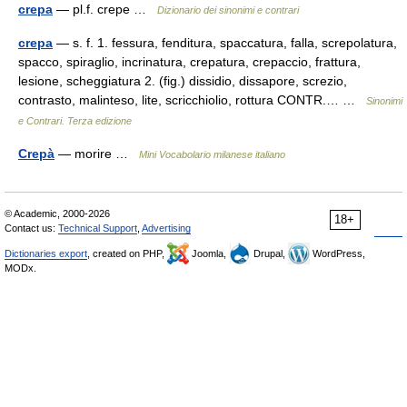
crepa
— pl.f. crepe …
Dizionario dei sinonimi e contrari
crepa
— s. f. 1. fessura, fenditura, spaccatura, falla, screpolatura,
spacco, spiraglio, incrinatura, crepatura, crepaccio, frattura,
lesione, scheggiatura 2. (fig.) dissidio, dissapore, screzio,
contrasto, malinteso, lite, scricchiolio, rottura CONTR.… …
Sinonimi
e Contrari. Terza edizione
Crepà
— morire …
Mini Vocabolario milanese italiano
© Academic, 2000-2026
18+
Contact us:
Technical Support
,
Advertising
Dictionaries export
, created on PHP,
Joomla,
Drupal,
WordPress,
MODx.