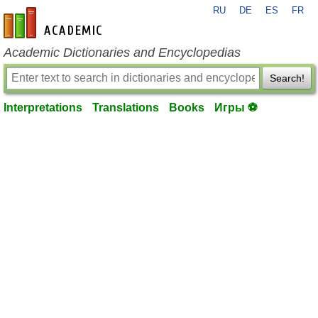
RU
DE
ES
FR
en-academic.com
Academic Dictionaries and Encyclopedias
Search!
Interpretations
Translations
Books
Игры ⚽