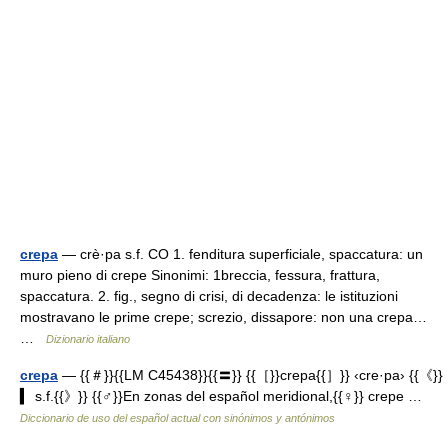
crepa
— crè·pa s.f. CO 1. fenditura superficiale, spaccatura: un
muro pieno di crepe Sinonimi: 1breccia, fessura, frattura,
spaccatura. 2. fig., segno di crisi, di decadenza: le istituzioni
mostravano le prime crepe; screzio, dissapore: non una crepa…
…
Dizionario italiano
crepa
— {{＃}}{{LM C45438}}{{〓}} {{［}}crepa{{］}} ‹cre·pa› {{《}}
▍ s.f.{{》}} {{♂}}En zonas del español meridional,{{♀}} crepe …
Diccionario de uso del español actual con sinónimos y antónimos