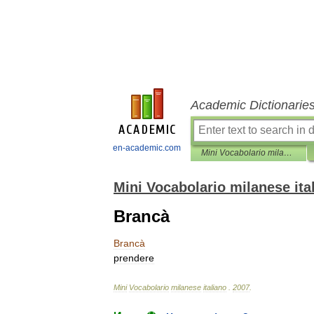
Academic Dictionarie
en-academic.com
Mini Vocabolario milanese italiano
Mini Vocabolario milanese ita
Brancà
Brancà
prendere
Mini
Vocabolario
milanese
italiano
.
2007
.