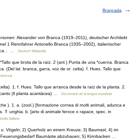
Brancada
rsonen: Alexander von Branca (1919–2011), deutscher Architekt
el 1 Rennfahrer Antonello Branca (1935–2002), italienischer
ranca… …
Deutsch Wikipedia
. *Tallo que brota de la raíz. 2 (ant.) Punta de una *cuerna. Branca
a. (Del lat. branca, garra, voz de or. celta). f. Hues. Tallo que
niversal
elta). 1. f. Hues. Tallo que arranca desde la raíz de la planta. 2.
 acanto (ǁ planta acantácea) …
Diccionario de la lengua española
che ). 1. a. (zool.) [formazione cornea di molti animali, adunca e
ia. ⇑ unghia. b. [arto di animale feroce o rapace, spec. in
pedia Italiana
u. Vögeln; 2) Querholz an einem Kreuze; 3) Baumast; 4) im
nem Feuerungsbedarf Baumäste abzuhauen; 5) Kinnbacken …