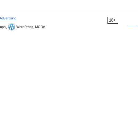
Advertising
18+
upal,
WordPress, MODx.