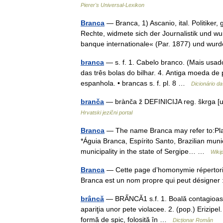
Pierer's Universal-Lexikon
Branca
— Branca, 1) Ascanio, ital. Politiker,
Rechte, widmete sich der Journalistik und wu
banque internationale« (Par. 1877) und w
branca
— s. f. 1. Cabelo branco. (Mais usad
das três bolas do bilhar. 4. Antiga moeda de p
espanhola. • brancas s. f. pl. 8 …
Dicionário d
branča
— brànča ž DEFINICIJA reg. škrga [u
Hrvatski jezični portal
Branca
— The name Branca may refer to:Place
*Águia Branca, Espírito Santo, Brazilian munici
municipality in the state of Sergipe… …
Wiki
Branca
— Cette page d’homonymie répertorie 
Branca est un nom propre qui peut désigne
brâncă
— BRẤNCĂ1 s.f. 1. Boală contagioasă, 
apariţia unor pete violacee. 2. (pop.) Erizipel.
formă de spic, folosită în …
Dicționar Român