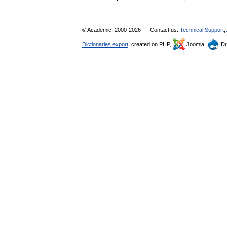
© Academic, 2000-2026
Contact us:
Technical Support
,
Dictionaries export
, created on PHP,
Joomla,
Dr