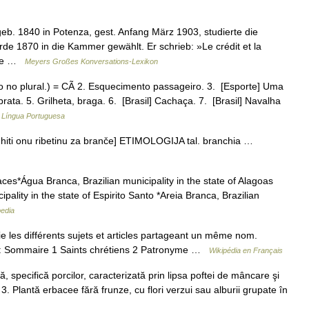
 geb. 1840 in Potenza, gest. Anfang März 1903, studierte die
rde 1870 in die Kammer gewählt. Er schrieb: »Le crédit et la
urde …
Meyers Großes Konversations-Lexikon
o no plural.) = CÃ 2. Esquecimento passageiro. 3. [Esporte] Uma
rata. 5. Grilheta, braga. 6. [Brasil] Cachaça. 7. [Brasil] Navalha
a Língua Portuguesa
hiti onu ribetinu za branče] ETIMOLOGIJA tal. branchia …
s*Água Branca, Brazilian municipality in the state of Alagoas
pality in the state of Espirito Santo *Areia Branca, Brazilian
pedia
les différents sujets et articles partageant un même nom.
r : Sommaire 1 Saints chrétiens 2 Patronyme …
Wikipédia en Français
specifică porcilor, caracterizată prin lipsa poftei de mâncare şi
 3. Plantă erbacee fără frunze, cu flori verzui sau alburii grupate în