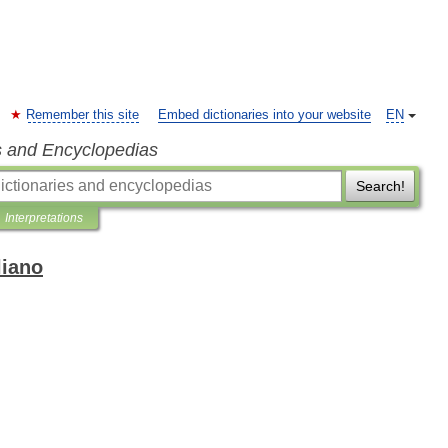
Remember this site
Embed dictionaries into your website
EN
s and Encyclopedias
Search!
Interpretations
liano