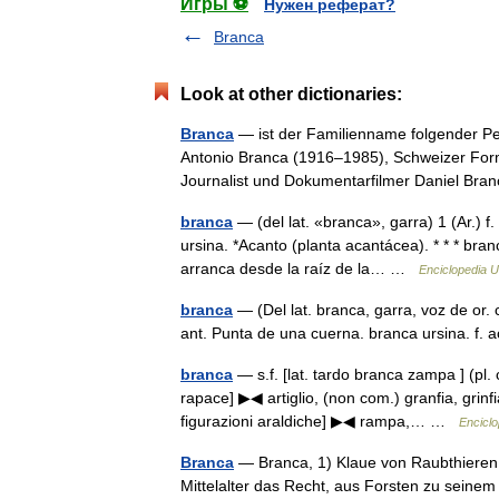
Игры ⚽
Нужен реферат?
Branca
Look at other dictionaries:
Branca
— ist der Familienname folgender Pe
Antonio Branca (1916–1985), Schweizer Form
Journalist und Dokumentarfilmer Daniel B
branca
— (del lat. «branca», garra) 1 (Ar.) f
ursina. *Acanto (planta acantácea). * * * branc
arranca desde la raíz de la… …
Enciclopedia U
branca
— (Del lat. branca, garra, voz de or. c
ant. Punta de una cuerna. branca ursina. f.
branca
— s.f. [lat. tardo branca zampa ] (pl. 
rapace] ▶◀ artiglio, (non com.) granfia, grinf
figurazioni araldiche] ▶◀ rampa,… …
Enciclo
Branca
— Branca, 1) Klaue von Raubthieren 
Mittelalter das Recht, aus Forsten zu sei