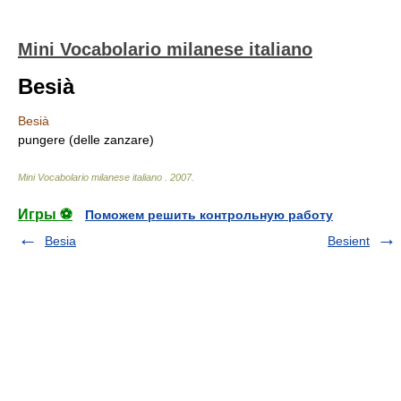
Mini Vocabolario milanese italiano
Besià
Besià
pungere (delle zanzare)
Mini Vocabolario milanese italiano
.
2007
.
Игры ⚽
Поможем решить контрольную работу
Besia
Besient