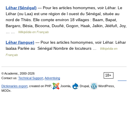
Léhar (Sénégal)
— Pour les articles homonymes, voir Léhar. Le
Léhar (ou Laa) est une région de l ouest du Sénégal, située au
nord de Thiès. Elle compte environ 18 villages : Baam, Bapat,
Bargaro, Bësia, Bicoona, Duuñë, Gogon, Haak, Jalkin, Jëëfuñ, Joy,
… …
Wikipédia en Français
Léhar (langue)
— Pour les articles homonymes, voir Léhar. Léhar
laalaa Parlée au Sénégal Nombre de locuteurs …
Wikipédia en
Français
© Academic, 2000-2026
18+
Contact us:
Technical Support
,
Advertising
Dictionaries export
, created on PHP,
Joomla,
Drupal,
WordPress,
MODx.