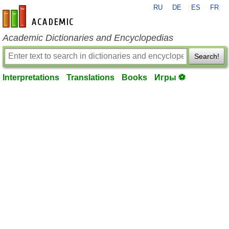
RU
DE
ES
FR
en-academic.com
Academic Dictionaries and Encyclopedias
Search!
Interpretations
Translations
Books
Игры ⚽