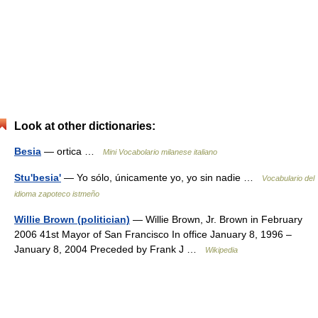
Look at other dictionaries:
Besia
— ortica …
Mini Vocabolario milanese italiano
Stu'besia'
— Yo sólo, únicamente yo, yo sin nadie …
Vocabulario del
idioma zapoteco istmeño
Willie Brown (politician)
— Willie Brown, Jr. Brown in February
2006 41st Mayor of San Francisco In office January 8, 1996 –
January 8, 2004 Preceded by Frank J …
Wikipedia