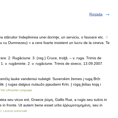
Rügàda
a stăruitor îndeplinirea unei dorinţe, un serviciu, o favoare etc. ♢
au cu Dumnezeu) = a cere foarte insistent un lucru de la cineva. Te
e. 2. Rugăciune. 3. (reg.) Cruce, troiţă. – v. ruga. Trimis de
 v. rugăminte. 2. v. rugăciune. Trimis de siveco, 13.09.2007.
mkenčių lauke vandeniui nubėgti: Suverskim žemes į rugą Bržr.
tk. Į rugas dalgius nulaužo pjaudami Krtn. Į rùgą įkišau koją i
f the Lithuanian Language
tea seu vicus est, Graece ῥύμη, Gallis Rue, a rugis seu sulcis in
gae in fronte. Ut autem bene esset urbs ἐῤῥυμοτομημένη, seu in
. Lexicon universale