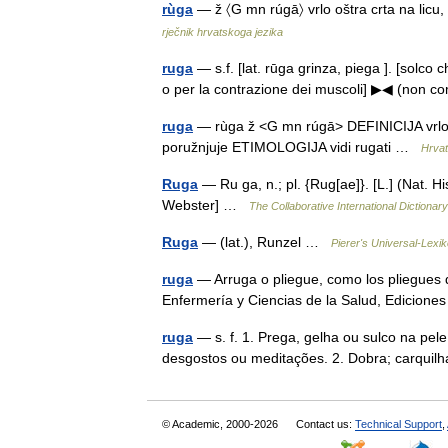
rùga
— ž 〈G mn rúgā〉 vrlo oštra crta na licu,
rječnik hrvatskoga jezika
ruga
— s.f. [lat. rūga grinza, piega ]. [solco 
o per la contrazione dei muscoli] ▶◀ (non c
ruga
— rùga ž <G mn rúgā> DEFINICIJA vrlo ošt
poružnjuje ETIMOLOGIJA vidi rugati …
Hrvat
Ruga
— Ru ga, n.; pl. {Rug[ae]}. [L.] (Nat. Hi
Webster] …
The Collaborative International Dictionary
Ruga
— (lat.), Runzel …
Pierer's Universal-Lexi
ruga
— Arruga o pliegue, como los pliegues 
Enfermería y Ciencias de la Salud, Edicion
ruga
— s. f. 1. Prega, gelha ou sulco na pel
desgostos ou meditações. 2. Dobra; carqui
© Academic, 2000-2026
Contact us:
Technical Support
,