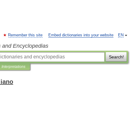
Remember this site
Embed dictionaries into your website
EN
s and Encyclopedias
Search!
Interpretations
liano