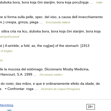
 duboka bora, bora koja čini starijim, bora koja poružnjuje …
Veliki
che si forma sulla pelle, spec. del viso, a causa dell invecchiamento
om.) crespa, grinza, piega …
Enciclopedia Italiana
ra crta na licu, duboka bora, bora koja čini starijim, bora koja
ski jezični portal
st.) A wrinkle; a fold; as, the rug[ae] of the stomach. [1913
 of English
kon
de la mucosa del estómago. Diccionario Mosby Medicina,
es Hancourt, S.A. 1999 …
Diccionario médico
e do rosto, das mãos, e que é ordinariamente efeito da idade, de
lha. • Confrontar: roga …
Dicionário da Língua Portuguesa
Advertising
18+