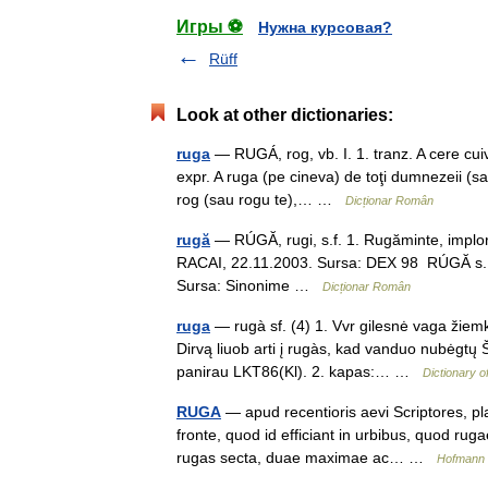
Игры ⚽
Нужна курсовая?
Rüff
Look at other dictionaries:
ruga
— RUGÁ, rog, vb. I. 1. tranz. A cere cuiv
expr. A ruga (pe cineva) de toţi dumnezeii (s
rog (sau rogu te),… …
Dicționar Român
rugă
— RÚGĂ, rugi, s.f. 1. Rugăminte, implorar
RACAI, 22.11.2003. Sursa: DEX 98 RÚGĂ s. 1.
Sursa: Sinonime …
Dicționar Român
ruga
— rugà sf. (4) 1. Vvr gilesnė vaga žie
Dirvą liuob arti į rugàs, kad vanduo nubėgtų Š
panirau LKT86(Kl). 2. kapas:… …
Dictionary o
RUGA
— apud recentioris aevi Scriptores, pla
fronte, quod id efficiant in urbibus, quod ru
rugas secta, duae maximae ac… …
Hofmann J