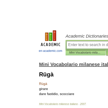
Academic Dictionarie
en-academic.com
Mini Vocabolario milanese italiano
Mini Vocabolario milanese ita
Rügà
Rügà
girare
dare
fastidio
,
scocciare
Mini
Vocabolario
milanese
italiano
.
2007
.